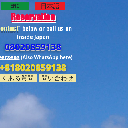
ENG
日本語
Reservation
" below or call us on
ontact
Inside Japan
08020859138
erseas
(Also WhatsApp here)
+818020859138
よくある質問
問い合わせ