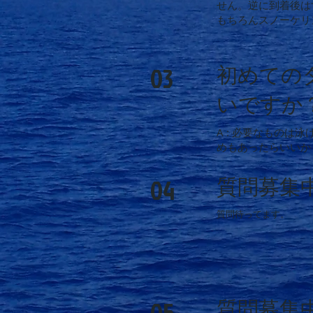
せん。逆に到着後は
もちろんスノーケリ
03
初めての
いですか
A : 必要なもの
めもあったらいいか
04
質問募集
質問待ってます。
05
質問募集