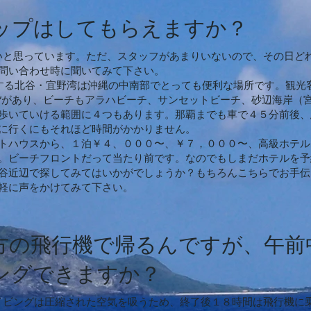
ップはしてもらえますか？
したいと思っています。ただ、スタッフがあまりいないので、その日ど
問い合わせ時に聞いてみて下さい。
位置する北谷・宜野湾は沖縄の中南部でとっても便利な場所です。観光
”があり、ビーチもアラハビーチ、サンセットビーチ、砂辺海岸（
歩いていける範囲に４つもあります。那覇までも車で４５分前後、
に行くにもそれほど時間がかかりません。
トハウスから、１泊￥４、０００〜、￥７，０００〜、高級ホテル
。ビーチフロントだって当たり前です。なのでもしまだホテルを予
谷近辺で探してみてはいかがでしょうか？もちろんこちらでお手伝
軽に声をかけてみて下さい。
方の飛行機で帰るんですが、午前
ングできますか？
。ダイビングは圧縮された空気を吸うため、終了後１８時間は飛行機に