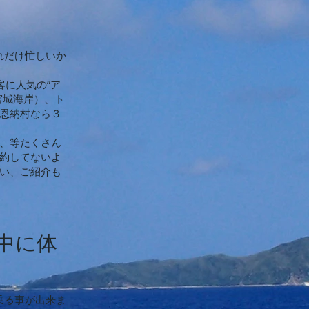
れだけ忙しいか
客に人気の”ア
宮城海岸）、ト
恩納村なら３
、等たくさん
約してないよ
い、ご紹介も
中に体
乗る事が出来ま