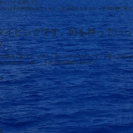
すぐにでも潜れます。
ングは全然問題はありません。髪が濡れたままだって飛行機に乗れ
ダイビングです。何を持っていっ
？
は泳げる準備（海パン、ビキニ、等）とタオルだけです。日差しが強い
もしれません。後、こまめな水分補給を忘れずに。
中
中