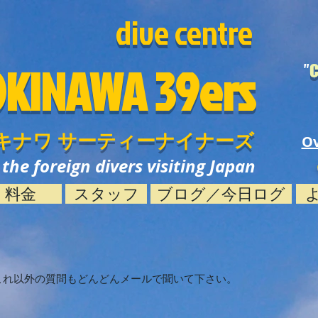
dive centre
OKINAWA
39ers
"
C
キナワ サーティーナイナーズ
Ov
l the foreign divers visiting Japan
料金
スタッフ
ブログ／今日ログ
これ以外の質問もどんどんメールで聞いて下さい。