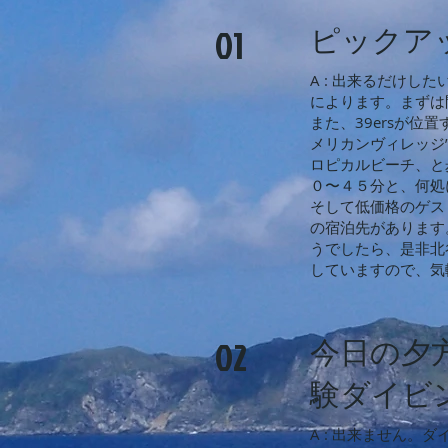
01
ピックア
A : 出来るだけ
によります。まずは
また、39ersが
メリカンヴィレッジ
ロピカルビーチ、と
０〜４５分と、何処
そして低価格のゲス
の宿泊先があります
うでしたら、是非北
していますので、気
02
今日の夕
験ダイビ
A : 出来ません